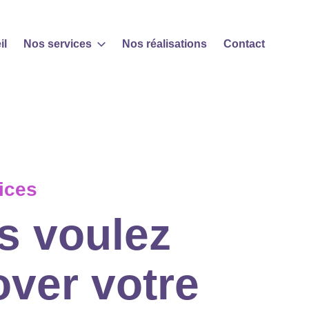
il
Nos services
Nos réalisations
Contact
ices
s voulez
over votre