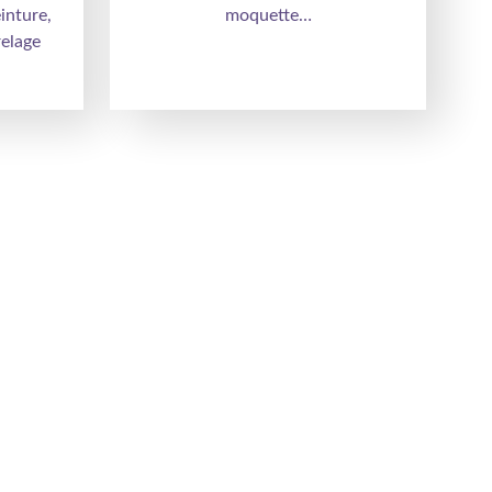
inture,
moquette…
relage